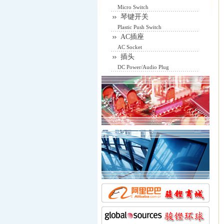
Micro Switch
琴键开关
Plastic Push Switch
AC插座
AC Socket
插头
DC Power/Audio Plug