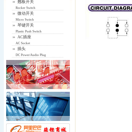
翘板开关
Rocker Switch
微动开关
Micro Switch
琴键开关
Plastic Push Switch
AC插座
AC Socket
插头
DC Power/Audio Plug