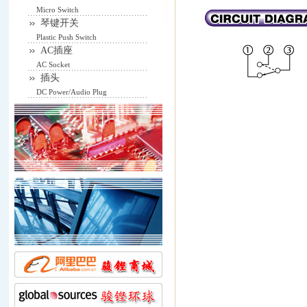
Micro Switch
琴键开关
Plastic Push Switch
AC插座
AC Socket
插头
DC Power/Audio Plug