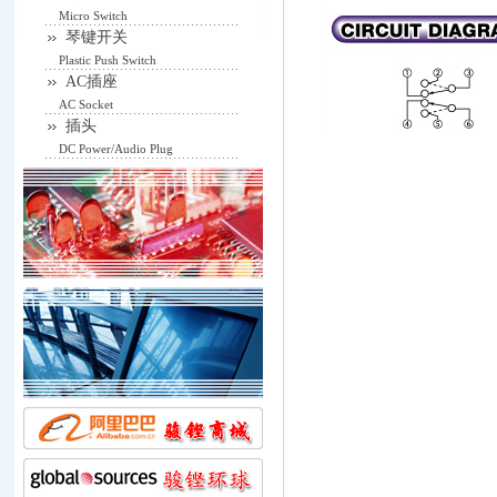
Micro Switch
琴键开关
Plastic Push Switch
AC插座
AC Socket
插头
DC Power/Audio Plug